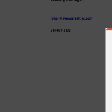
rohan@avenuerealties.com
514-974-3138