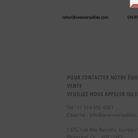
rohan@avenuerealties.com
514-97
POUR CONTACTER NOTRE ÉQUI
VENTE
VEUILLEZ NOUS APPELER OU 
Tél : +1 514 592 4061
Courriel :
info@avenuerealties
1375, rue des Bassins, bureau 
Montréal, Qc H3C-1W3