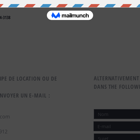
4-3138
ALTERNATIVEMENT
PE DE LOCATION OU DE
DANS THE FOLLOW
ENVOYER UN E-MAIL :
.com
91
2