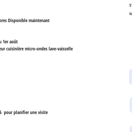
5
i
bres Disponible maintenant
u 1er août
ur cuisinière micro-ondes lave-vaisselle
  pour planifier une visite