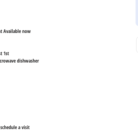
nt Available now
t 1st
microwave dishwasher
schedule a visit