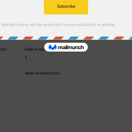
e a visit
cher
Salles de bain
1
Année de construction