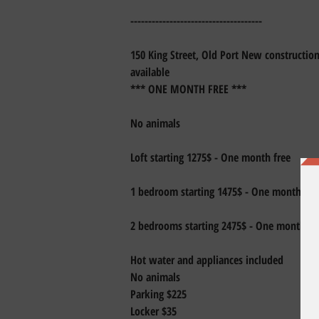
-------------------------------------
150 King Street, Old Port New construction 
available 
*** ONE MONTH FREE ***
No animals
Loft starting 1275$ - One month free
1 bedroom starting 1475$ - One month fre
2 bedrooms starting 2475$ - One month fr
Hot water and appliances included
No animals
Parking $225
Locker $35