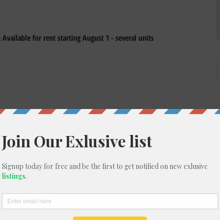
Available for rent starting August 1 - several units 
e
ee