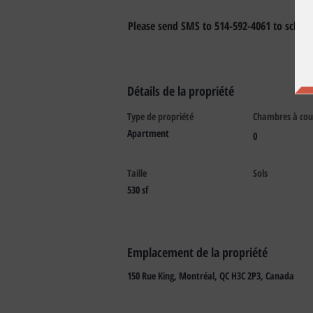
Please send SMS to 514-592-4061 to schedul
Détails de la propriété
Type de propriété
Chambres à cou
Apartment
0
Taille
Sols
530 sf
Emplacement de la propriété
150 Rue King, Montréal, QC H3C 2P3, Canada